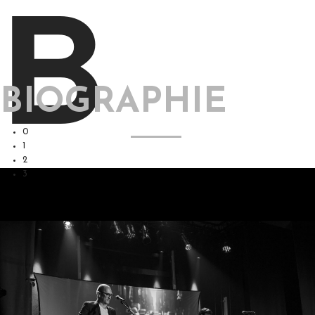
B
BIOGRAPHIE
0
1
2
3