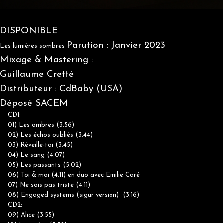
DISPONIBLE
Parution : Janvier 2023
Les lumières sombres
Mixage & Mastering :
Guillaume Cretté
Distributeur : CdBaby (USA)
Déposé SACEM
CD1:
01) Les ombres (3.56)
02) Les échos oubliés (3.44)
03) Réveille-toi (3.45)
04) Le sang (4.07)
05) Les passants (5.02)
06) Toi & moi (4.11) en duo avec Emilie Caré
07) Ne sois pas triste (4.11)
08) Engaged systems (sigur version) (3.16)
CD2:
09) Alice (3.55)